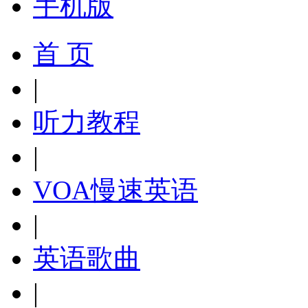
手机版
首 页
|
听力教程
|
VOA慢速英语
|
英语歌曲
|