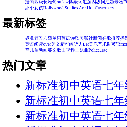
难句
四级长难句
outlaw
四级词汇题
四级词汇题
景物
F
那个女孩
Hollywood Studios Are Hot Customers
最新标签
标准
简爱
六级单词
英语诗歌
美联社新闻
好歌推荐
摇
英语阅读
over
美文精华
练听力
Let
美乐蒂
求助英语
mo
空
儿童动画
英文歌曲视频
主题曲
Police
urge
热门文章
新标准初中英语七年级
新标准初中英语七年级
新标准初中英语七年级