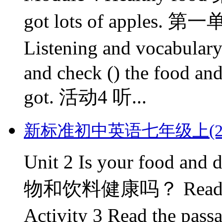
got lots of apple
Listening and vocabul
and check () the food an
got. 活动4 听...
新标准初中英语七年级上(2012版)
Unit 2 Is your food 
物和饮料健康吗？ Reading
Activity 3 Read the pas