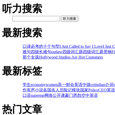
听力搜索
听力搜索
最新搜索
口译必考的十个句型
I Just Called to Say I Love
I Just 
难句
四级长难句
outlaw
四级词汇题
四级词汇题
景物
F
那个女孩
Hollywood Studios Are Hot Customers
最新标签
学生
economy
women
高一
财会英语
中级
cet
indian
介词
作
有声小说
各国名人
历险记
模块
国家
Police
CEO
英语
口语
supreme
网络公开课
豪门恩怨
空中英语
热门文章