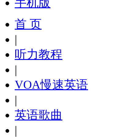
手机版
首 页
|
听力教程
|
VOA慢速英语
|
英语歌曲
|