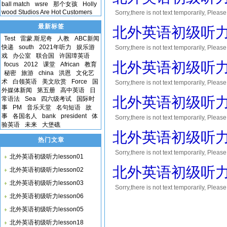
ball match
wsre
那个女孩
Holly
wood Studios Are Hot Customers
Sorry,there is not text temporar
您将会获得10到30积分的奖励! Thank you！
最新标签
北外英语初级听力le
Test
雷蒙.斯尼奇
人教
ABC新闻
快递
south
2021年听力
娱乐游
Sorry,there is not text temporar
戏
办公室
联合国
许国璋英语
您将会获得10到30积分的奖励! Thank you！
北外英语初级听力le
focus
2012
课堂
African
教育
秘密
旅游
china
洪恩
文化艺
术
白领英语
美文欣赏
Force
国
Sorry,there is not text temporar
外媒体新闻
第五册
高中英语
日
您将会获得10到30积分的奖励! Thank you！
北外英语初级听力le
常语法
Sea
四六级考试
国际时
事
PM
音乐天堂
名句短语
故
事
各国名人
bank
president
体
Sorry,there is not text temporar
验英语
未来
大堡礁
您将会获得10到30积分的奖励! Thank you！
北外英语初级听力le
热门文章
Sorry,there is not text temporar
北外英语初级听力lesson01
您将会获得10到30积分的奖励! Thank you！
北外英语初级听力le
北外英语初级听力lesson02
北外英语初级听力lesson03
Sorry,there is not text temporar
北外英语初级听力lesson06
您将会获得10到30积分的奖励! Thank you！
北外英语初级听力lesson05
北外英语初级听力lesson18