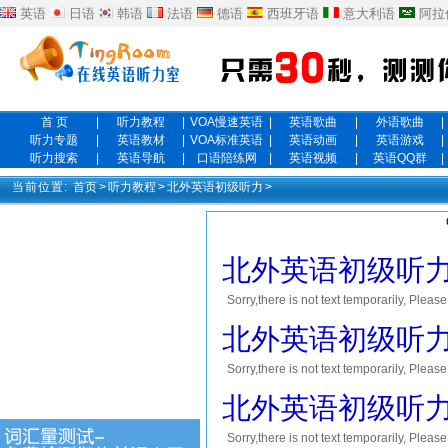
英语
日语
韩语
法语
德语
西班牙语
意大利语
阿拉
首 页
|
听力教程
|
VOA慢速英语
|
英语歌曲
|
外语歌曲
|
听力专题
|
英语教材
|
VOA标准英语
|
英语动画
|
英语游戏
|
听力搜索
|
英语导航
|
口语陪练网
|
英语视频
|
英语QQ群
|
当前位置:
首页
>
听力教程
>
北外英语初级听力
>
北外英语初级听力le
Sorry,there is not text temporar
您将会获得10到30积分的奖励! Thank you！
北外英语初级听力le
Sorry,there is not text temporar
您将会获得10到30积分的奖励! Thank you！
北外英语初级听力le
Sorry,there is not text temporar