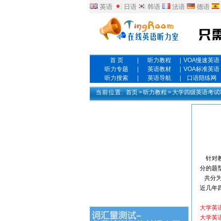
英语
日语
韩语
法语
德语
首 页
|
听力教程
|
VOA慢速英语
听力专题
|
英语教材
|
VOA标准英语
听力搜索
|
英语导航
|
口语陪练网
当前位置:
首页
>
听力教程
>
大学四级英语考试
针对教
分的题
共分为
近几年
大学英
大学英