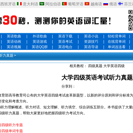
西班牙语
意大利语
阿拉伯语
葡萄牙语
越南语
俄语
芬兰
|
英语歌曲
|
外语歌曲
|
英语下载
|
英语小说
|
轻松背单词
|
|
英语动画
|
英语游戏
|
英语考试
|
资源技巧
|
在线背单词
|
|
英语视频
|
英语QQ群
|
英语电台
|
英语导读
|
单词连连看
|
听力真题
>
相关教程：
四级真题
大学英语四级
大学四级英语考试听力真题
分享到：
育部高等教育司公布的大学英语四级考试改革新题型，以新的评分原则和评分标准为
型变化和考查方向。
听力理解概述、听力对话、短文理解、听力填空、综合训练五部分。本书提供了大量
四级听力真题，帮助大家更好地把握四级听力考试方向。
语四级听力专题
语四级单词专题