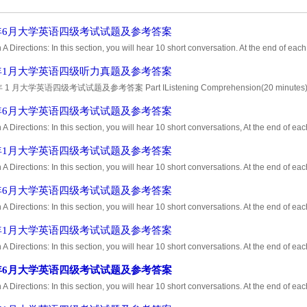
7年6月大学英语四级考试试题及参考答案
 A Directions: In this section, you will hear 10 short conversation. At the end of eac
bout what was said. Both the conversation and the question will be spoken only onc
8年1月大学英语四级听力真题及参考答案
 1 月大学英语四级考试试题及参考答案 Part IListening Comprehension(20 minutes) Section
l hear 10 short conversations. At the end of each co
8年6月大学英语四级考试试题及参考答案
 A Directions: In this section, you will hear 10 short conversations, At the end of e
bout what was said. Both the conversation and the question will be spoken only onc
9年1月大学英语四级考试试题及参考答案
 A Directions: In this section, you will hear 10 short conversations. At the end of ea
bout what was said. Both the conversation and the question will be spoken only onc
9年6月大学英语四级考试试题及参考答案
 A Directions: In this section, you will hear 10 short conversations. At the end of ea
bout what was said. Both the conversation and the question will be spoken only onc
0年1月大学英语四级考试试题及参考答案
 A Directions: In this section, you will hear 10 short conversations. At the end of ea
bout what was said. Both the conversation and the question will be spoken only on
0年6月大学英语四级考试试题及参考答案
 A Directions: In this section, you will hear 10 short conversations. At the end of ea
bout what was said. Both the conversation and the question will be spoken only onc