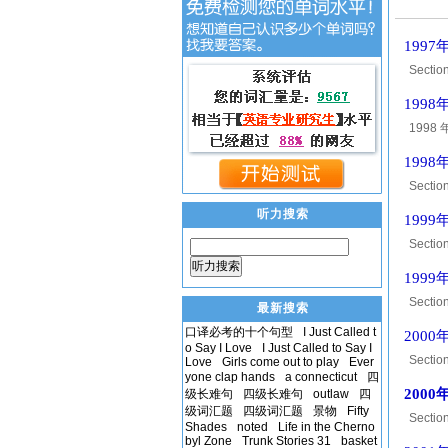
199
Section
asked a
199
1998 年
you wil
199
Section
asked a
听力搜索
199
Section
asked a
听力搜索
199
Section
最新搜索
asked a
口译必考的十个句型
I Just Called t
200
o Say I Love
I Just Called to Say I
Section
Love
Girls come out to play
Ever
yone clap hands
a connecticut
四
asked a
200
级长难句
四级长难句
outlaw
四
级词汇题
四级词汇题
景物
Fifty
Section
Shades
noted
Life in the Cherno
asked a
byl Zone
Trunk Stories 31
basket