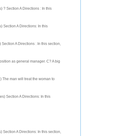
tion A Directions : In this
ion A Directions: In this
 A Directions : In this section,
 position as general manager. C? A big
eeting. C? Moving on
 C) The man will treat the woman to
t fof sale. B) It's being
tion A Directions: In this
n A Directions: In this section,