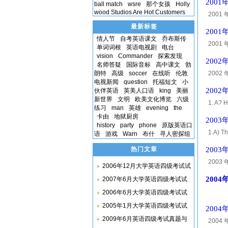
200
ball match
wsre
那个女孩
Holly
wood Studios Are Hot Customers
2001 年
section
最新标签
200
情人节
自考英语课文
乔布斯传
2001 
单词词根
英语电视剧
电台
section
vision
Commander
探索发现
200
名师答疑
国际音标
高中课文
勃
朗特
高级
soccer
在线听
伦敦
2002 年
电视新闻
question
托福短文
小
you wil
200
伙伴英语
英美人口语
king
美丽
新世界
文明
欧美文化博览
六级
1. A? H
练习
man
英雄
evening
the
travel
卡由
地狱厨房
200
history
party
phone
原版英语口
1.A) Th
语
游戏
Warn
布什
寻人密探组
dinner 
热门文章
200
2003 年
2006年12月大学英语四级考试试
section
200
2007年6月大学英语四级考试试
2006年6月大学英语四级考试试
2005年1月大学英语四级考试试
200
2009年6月英语四级考试真题与
2004 年