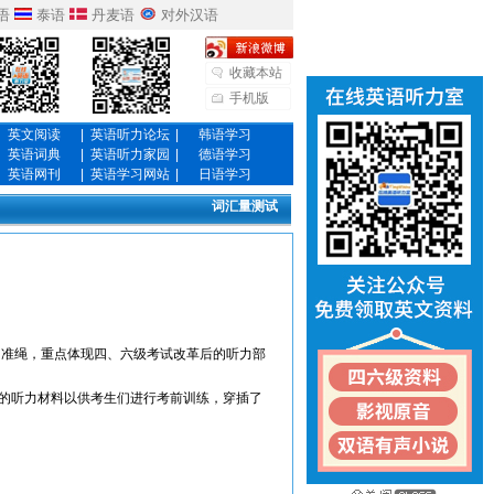
语
泰语
丹麦语
对外汉语
收藏本站
手机版
英文阅读
|
英语听力论坛
|
韩语学习
英语词典
|
英语听力家园
|
德语学习
英语网刊
|
英语学习网站
|
日语学习
词汇量测试
准绳，重点体现四、六级考试改革后的听力部
的听力材料以供考生们进行考前训练，穿插了