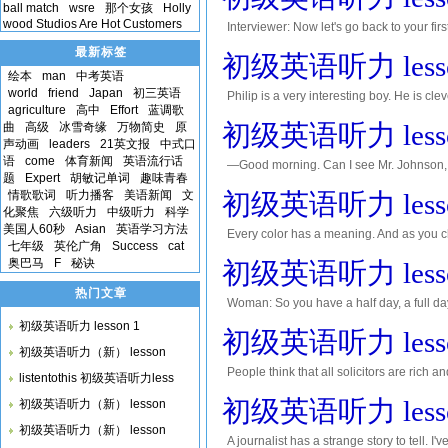
ball match
wsre
那个女孩
Holly
wood Studios Are Hot Customers
Interviewer: Now let's go back to your fir
year after I left school. Interviewer: How
最新标签
初级英语听力 lesso
绘本
man
中考英语
world
friend
Japan
初三英语
Philip is a very interesting boy. He is cl
agriculture
高中
Effort
蓝调歌
practical skills. In his spare time he ofte
初级英语听力 lesso
曲
高级
冰雪奇缘
万物简史
原
声动画
leaders
21英文报
中式口
语
come
体育新闻
英语流行话
—Good morning. Can I see Mr. Johnson,
题
Expert
胡敏记单词
趣味青春
please? —McDonald, Jane McDonald. —Ah
情歌歌词
听力播客
美语新闻
文
初级英语听力 lesso
化聚焦
六级听力
中级听力
科学
美国人60秒
Asian
英语学习方法
Every color has a meaning. And as you ch
七年级
英伦广角
Success
cat
red is lovable. Green, on the other hand, s
奥巴马
F
秘诀
初级英语听力 lesso
热门文章
Woman: So you have a half day, a full d
only here for a few days, I think perhaps
初级英语听力 lesson 1
初级英语听力 lesso
初级英语听力（新） lesson
People think that all solicitors are rich 
listentothis 初级英语听力less
are also solicitors like me. I am neither r
初级英语听力 lesso
初级英语听力（新） lesson
初级英语听力（新） lesson
A journalist has a strange story to tell. I