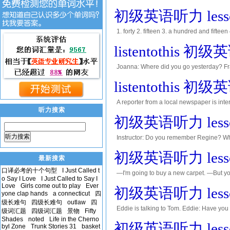
初级英语听力 lesso
1. forty 2. fifteen 3. a hundred and fifte
thirty b 8. fourteen d 1. four eight two six
listentothis 初级
Joanna: Where did you go yesterday? Fra
interview. Joanna: Oh, did you get a job
listentothis 初级
A reporter from a local newspaper is int
听力搜索
Are you a student? Student 1: Yes, I am.
初级英语听力 lesso
听力搜索
Instructor: Do you remember Regine? W
speaking. Regine: My name is Regine. I'm
初级英语听力 lesso
最新搜索
口译必考的十个句型
I Just Called t
—I'm going to buy a new carpet. —But y
o Say I Love
I Just Called to Say I
to do this afternoon? —I'm going to wee
Love
Girls come out to play
Ever
初级英语听力 lesso
yone clap hands
a connecticut
四
级长难句
四级长难句
outlaw
四
Eddie is talking to Tom. Eddie: Have you
级词汇题
四级词汇题
景物
Fifty
remember when you were most frightened? 
Shades
noted
Life in the Cherno
初级英语听力 lesso
byl Zone
Trunk Stories 31
basket