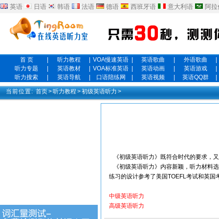
英语
日语
韩语
法语
德语
西班牙语
意大利语
阿拉
首 页
|
听力教程
|
VOA慢速英语
|
英语歌曲
|
外语歌曲
|
听力专题
|
英语教材
|
VOA标准英语
|
英语动画
|
英语游戏
|
听力搜索
|
英语导航
|
口语陪练网
|
英语视频
|
英语QQ群
|
当前位置:
首页
>
听力教程
>
初级英语听力
>
《初级英语听力》既符合时代的要求，又
《初级英语听力》内容新颖，听力材料选
练习的设计参考了美国TOEFL考试和英
中级英语听力
高级英语听力