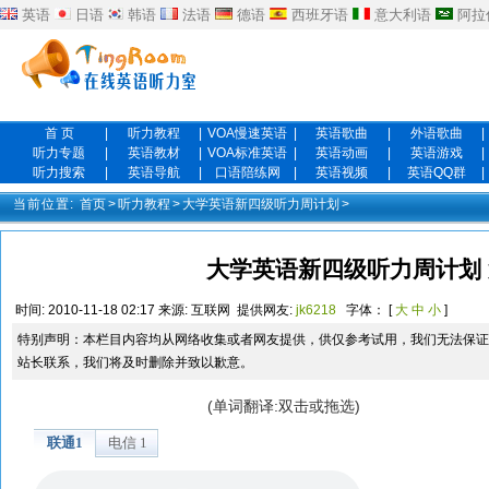
英语
日语
韩语
法语
德语
西班牙语
意大利语
阿拉
首 页
|
听力教程
|
VOA慢速英语
|
英语歌曲
|
外语歌曲
|
听力专题
|
英语教材
|
VOA标准英语
|
英语动画
|
英语游戏
|
听力搜索
|
英语导航
|
口语陪练网
|
英语视频
|
英语QQ群
|
当前位置:
首页
>
听力教程
>
大学英语新四级听力周计划
>
大学英语新四级听力周计划 
时间:
2010-11-18 02:17
来源:
互联网
提供网友:
jk6218
字体： [
大
中
小
]
特别声明：本栏目内容均从网络收集或者网友提供，供仅参考试用，我们无法保证
站长联系，我们将及时删除并致以歉意。
(单词翻译:双击或拖选)