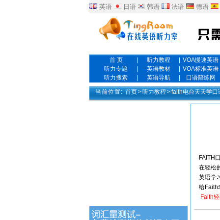
英语
日语
韩语
法语
德语
首 页
|
听力教程
|
VOA慢速英语
听力专题
|
英语教材
|
VOA标准英语
听力搜索
|
英语导航
|
口语陪练网
当前位置:
首页
>
听力教程
>
faith电台天天学口
FAIT
在轻松
英语学
给Fai
Fait