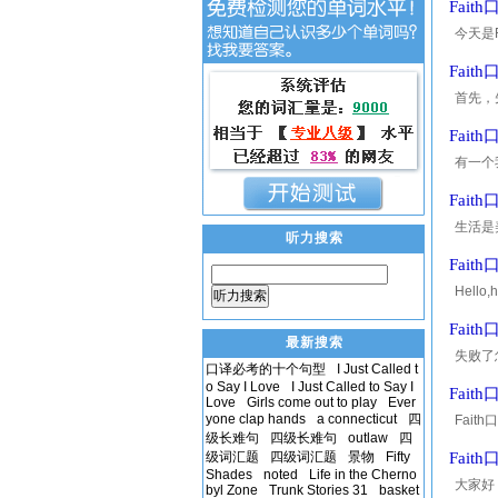
Fai
今天是
很多人
Fai
首先，先
awes
Fai
有一个
spea
Fai
生活是
听力搜索
了吗？
Fai
Hell
听力搜索
心，希
Fai
最新搜索
失败了
口译必考的十个句型
I Just Called t
是Fa
o Say I Love
I Just Called to Say I
Fait
Love
Girls come out to play
Ever
yone clap hands
a connecticut
四
Fai
级长难句
四级长难句
outlaw
四
芽，听
级词汇题
四级词汇题
景物
Fifty
Fai
Shades
noted
Life in the Cherno
大家好
byl Zone
Trunk Stories 31
basket