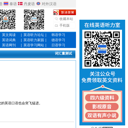
语
泰语
丹麦语
对外汉语
收藏本站
手机版
英文阅读
|
英语听力论坛
|
韩语学习
英语词典
|
英语听力家园
|
德语学习
英语网刊
|
英语学习网站
|
日语学习
词汇量测试
您的英语口语也会突飞猛进。