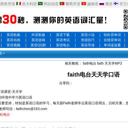
西班牙语
意大利语
阿拉伯语
葡萄牙语
越南语
俄语
芬兰
|
英语歌曲
|
外语歌曲
|
英语下载
|
英语小说
|
轻松背单词
|
|
英语动画
|
英语游戏
|
英语考试
|
资源技巧
|
在线背单词
|
|
英语视频
|
英语QQ群
|
英语电台
|
英语导读
|
单词连连看
|
语
>
相关教程：
faith电台
faith
天天学MP3
faith电台天天学口语
分享到：
H口语课堂-天天学
的环境中学习英语口语
习要坚持，特别是英语口语的学习，每天跟Faith老师学点英语口语用法，日积月累，
th老师写信：
faithchen@163.com
h轻松电台