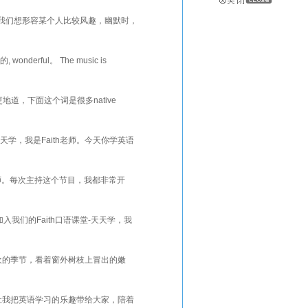
当我们想形容某个人比较风趣，幽默时，
erful。 The music is
，如果
道，下面这个词是很多native
天学，我是Faith老师。今天你学英语
ith老师。每次主持这个节目，我都非常开
们的Faith口语课堂-天天学，我
喜欢的季节，看着窗外树枝上冒出的嫩
持，让我把英语学习的乐趣带给大家，陪着