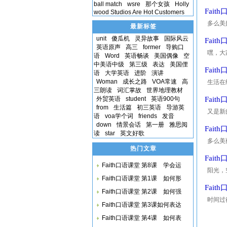
ball match
wsre
那个女孩
Holly
大家一
Fai
wood Studios Are Hot Customers
多么美
最新标签
造更美
unit
傻瓜机
灵异故事
国际风云
Fai
英语原声
高三
former
导购口
嘿，大
语
Word
英语畅谈
美国偶像
空
吗？ 当
中美语中级
第三级
表达
美国俚
Fai
语
大学英语
进阶
演讲
Woman
成长之路
VOA常速
高
生活在
三朗读
词汇掌故
世界地理教材
呢？ 
外贸英语
student
英语900句
Fait
from
生活篇
初三英语
导游英
又是新
语
voa学个词
friends
发音
来，那
down
情景会话
第一册
雅思阅
Fait
读
star
英文好歌
多么美
热门文章
羞，课
Fai
Faith口语课堂 第8课 学会运
阳光，
Faith口语课堂 第1课 如何形
欢迎回
Fait
Faith口语课堂 第2课 如何强
时间过
Faith口语课堂 第3课如何表达
续快乐
Faith口语课堂 第4课 如何表