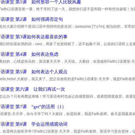
th口语课堂 第1课 如何形容一个人比较风趣
Faith口语课堂第一课，终于等到了这一天，我想你们是不是和我一样有些兴奋呢！
喜欢用这个词：humorous, 比如说，我们经常会这样说：Y
th口语课堂 第2课 如何强调否定句
向大家介绍两个英语口语中用得特别多在词：awesome ['?:s?m], 相当好的，非常好的, wond
ome！这首音乐太好听了！ Your oral English is awesome！你的口语太棒了！ 相反
th口语课堂 第3课如何表达最喜欢的事
我们特别喜欢用的词：very，用多了也觉得烦了，还不如换个词，让你的口语听上去更地
ker特别喜欢用的：absolutely ['?bs?lu:tli]，意思是：特别地，非常地，
th口语课堂 第4课 如何表达焦虑
美好的，心情是快乐的，英语要天天学，天天练。大家好，欢迎收听Faith口语课堂-天
如果还没来得及，现在快补上吧。 如何表达自己对某事或
th口语课堂 第5课 如何表达个人观点
o,hello,hello! 大家好，我又来了。您正在收听的是Faith口语课堂-天天学，我是Fa
望你们也能跟着我开心学英语。 真诚是可贵的，有想法，有意见
th口语课堂 第六课 让我们再试一次
怎么办？只有再爬起来咯！学习英语有时也会让你感觉烦闷，或者想彻底放弃。欢迎加入我
ith老师。通过这个节目，我会把阳光，热情，快乐带给在英语
h口语课堂 第7课 “get”的活用（1）
th口语课堂-天天学，你今天学了吗？大家好，欢迎回来，我是Faith老师。春天是我最
着小鸟快乐的歌唱，轻轻松松学学英语，生活原来就这么简单
th口语课堂 第8课 学会运用感观动词
，欢迎再次收听并学习Faith口语课堂-天天学，我是Faith老师。英语学习贵在坚