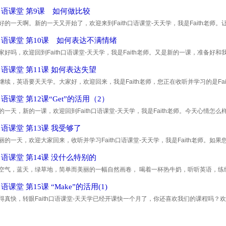
起坚持学英语，并学好它。 首先，介绍几个漂亮的形容词
th口语课堂 第9课 如何做比较
好的一天啊。新的一天又开始了，欢迎来到Faith口语课堂-天天学，我是Faith老
好的未来而一起努力。 英语中，如果想做比较，可以用比
th口语课堂 第10课 如何表达不满情绪
家好吗，欢迎回到Faith口语课堂-天天学，我是Faith老师。又是新的一课，准备
我们看英文电影时，经常听到By all means这个词组，I'll be
th口语课堂 第11课 如何表达失望
继续，英语要天天学。大家好，欢迎回来，我是Faith老师，您正在收听并学习的是Fai
有听众问我如何用英文表达说谎和掩盖谎言，说谎可以直接用
h口语课堂 第12课“Get”的活用（2）
的一天，新的一课，欢迎回到Faith口语课堂-天天学，我是Faith老师。今天心情
就快点跟我一起学英语吧，多么充实而有意义的活动啊！
h口语课堂 第13课 我受够了
丽的一天，欢迎大家回来，收听并学习Faith口语课堂-天天学，我是Faith老师。
后一定要大胆地参与我们的互动学习。 在口语中，你想表
th口语课堂 第14课 没什么特别的
空气，蓝天，绿草地，简单而美丽的一幅自然画卷， 喝着一杯热牛奶，听听英语，练
到Faith口语课堂-天天学，我是Faith老师，不要再等了，
h口语课堂 第15课 “Make”的活用(1)
得真快，转眼Faith口语课堂-天天学已经开课快一个月了，你还喜欢我们的课程吗？欢
坚持跟我学下去。 今天，我们主攻make的活用。 1． make s