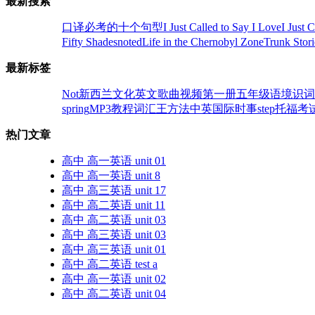
最新搜索
口译必考的十个句型
I Just Called to Say I Love
I Just 
Fifty Shades
noted
Life in the Chernobyl Zone
Trunk Stori
最新标签
Not
新西兰文化
英文歌曲视频
第一册
五年级
语境识词4
spring
MP3教程
词汇王
方法
中英
国际时事
step
托福考
热门文章
高中 高一英语 unit 01
高中 高一英语 unit 8
高中 高三英语 unit 17
高中 高二英语 unit 11
高中 高二英语 unit 03
高中 高三英语 unit 03
高中 高三英语 unit 01
高中 高二英语 test a
高中 高一英语 unit 02
高中 高二英语 unit 04