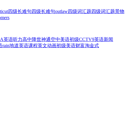
ticut
四级长难句
四级长难句
outlaw
四级词汇题
四级词汇题
景物
omers
OA英语听力
高中
降世神通
空中美语初级
CCTV9英语新闻
语
rain
地道英语
课程
英文动画
初级美语
财富
淘金式