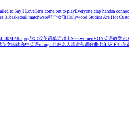
Called to Say I Love
Girls come out to play
Everyone clap hands
a connec
es 31
basketball match
wsre
那个女孩
Hollywood Studios Are Hot Cust
500MP3
happy
熊出没
英语单词超市
Seek
women
VOA英语教学
V
试
英文阅读
高中英语
refugee
目标
名人演讲
蓝调歌曲
七年级下
3L英