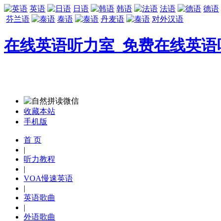
英语
日语
韩语
法语
德语
芬兰语
泰语
丹麦语
对外汉语
在线英语听力室_免费在线英语
收藏本站
手机版
首 页
|
听力教程
|
VOA慢速英语
|
英语歌曲
|
外语歌曲