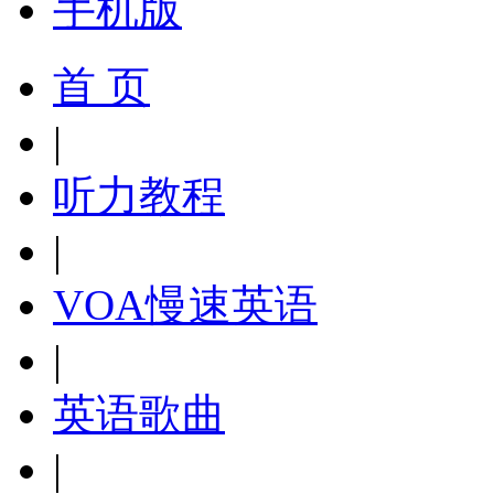
手机版
首 页
|
听力教程
|
VOA慢速英语
|
英语歌曲
|