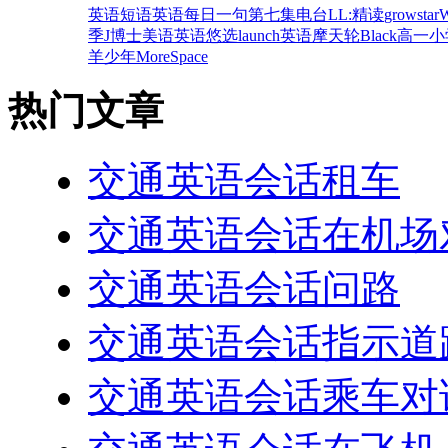
英语短语
英语每日一句
第七集
电台
LL:
精读
grow
star
W
季
J博士美语
英语悠选
launch
英语摩天轮
Black
高一
小
羊少年
More
Space
热门文章
交通英语会话租车
交通英语会话在机场
交通英语会话问路
交通英语会话指示道
交通英语会话乘车对