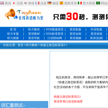
英语
日语
韩语
法语
德语
西班牙语
意大利语
阿拉
首 页
|
听力教程
|
VOA慢速英语
|
英语歌曲
|
外语歌曲
|
听力专题
|
英语教材
|
VOA标准英语
|
英语动画
|
英语游戏
|
听力搜索
|
英语导航
|
口语陪练网
|
英语视频
|
英语QQ群
|
当前位置:
首页
>
听力教程
>
快捷之路交际英语2
>
纯正的英语，用词简单，能让你用早已学
《快捷之路交际英语》选取的听力素材内
社交活动的各个方面，不仅有助于提高学
快捷之路交际英语(1)
英语常用口语交际场景