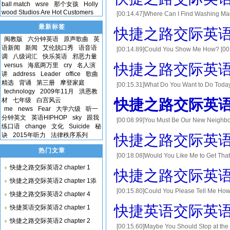
ball match
wsre
那个女孩
Holly
wood Studios Are Hot Customers
[00:14.47]Where Can I Find Washing 
machines? [00:25.56]请问，洗衣机摆在哪儿？ 
最新标签
快捷之路交际英语2 c
闽教版
六分钟英语
原声歌曲
英
语新闻
新闻
艾伦脱口秀
语音语
[00:14.89]Could You Show Me How? [0
调
八级词汇
快乐英语
邪恶力量
[00:22.65]你第一天上班干得怎么样？ [00:25.97]
快捷之路交际英语2 c
versus
海底两万里
cry
名人演
讲
address
Leader
office
歌曲
精选
背诵
第三册
摩登家庭
[00:15.31]What Do You Want to Do Tod
technology
2009年11月
洪恩教
今天你想做什么？ [00:23.82]B. I dont kn
材
七年级
白宫风云
快捷之路交际英语2 c
me
news
Fear
大学六级
听一
分钟英文
英语HIPHOP
sky
跟我
[00:08.99]You Must Be Our New Neigh
练口语
change
文化
Suicide
秘
neighbor. [00:25.78]哦，你好。你一定是我们的新
诀
2015年听力
法律秩序系列
快捷之路交际英语2 c
热门文章
[00:18.08]Would You Like Me to Get
get that mans car? [00:28.47]你想让我接
快捷之路交际英语2 chapter 1
快捷之路交际英语2 c
快捷之路交际英语2 chapter 1添
[00:15.80]Could You Please Tell M
快捷之路交际英语2 chapter 4
Excuse me. Could you please tell
快捷英语交际英语2 c
快捷英语交际英语2 chapter 1
快捷之路交际英语2 chapter 2
[00:15.60]Maybe You Should Stop a