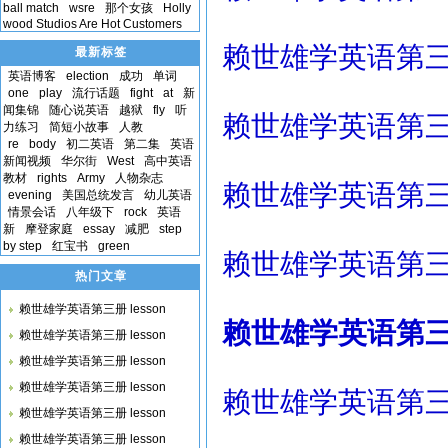
ball match
wsre
那个女孩
Holly
wood Studios Are Hot Customers
赖世雄学英语第三册 l
最新标签
英语博客
election
成功
单词
one
play
流行话题
fight
at
新
闻集锦
随心说英语
越狱
fly
听
赖世雄学英语第三册 l
力练习
简短小故事
人教
re
body
初二英语
第二集
英语
新闻视频
华尔街
West
高中英语
教材
rights
Army
人物杂志
赖世雄学英语第三册 l
evening
美国总统发言
幼儿英语
情景会话
八年级下
rock
英语
新
摩登家庭
essay
减肥
step
by step
红宝书
green
赖世雄学英语第三册 l
热门文章
赖世雄学英语第三册 lesson
赖世雄学英语第三册 l
赖世雄学英语第三册 lesson
赖世雄学英语第三册 lesson
赖世雄学英语第三册 lesson
赖世雄学英语第三册 l
赖世雄学英语第三册 lesson
赖世雄学英语第三册 lesson