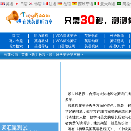
英语
日语
韩语
法语
德语
西班牙语
意大利语
阿拉
首 页
|
听力教程
|
VOA慢速英语
|
英语歌曲
|
外语歌曲
|
听力专题
|
英语教材
|
VOA标准英语
|
英语动画
|
英语游戏
|
听力搜索
|
英语导航
|
口语陪练网
|
英语视频
|
英语QQ群
|
当前位置:
首页
>
听力教程
>
赖世雄学英语第三册
>
赖世雄教授，台湾与大陆地区做英语广播
多年。
赖教授在英语教学方面的特色，就是「解
学起的对象，做非常详细与完整的系统化
传奇性的人物，他学习英文的成长历程与
者免费阅读听讲，他的期望，就是能扮演
著有《初级美国英语教程[1]》、《中级