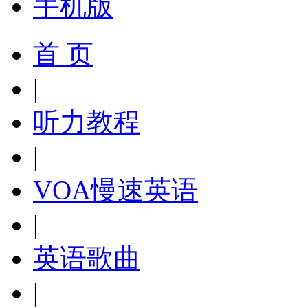
手机版
首 页
|
听力教程
|
VOA慢速英语
|
英语歌曲
|