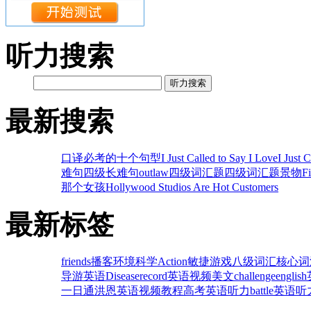
听力搜索
听力搜索
最新搜索
口译必考的十个句型
I Just Called to Say I Love
I Just 
难句
四级长难句
outlaw
四级词汇题
四级词汇题
景物
F
那个女孩
Hollywood Studios Are Hot Customers
最新标签
friends
播客
环境科学
Action
敏捷游戏
八级词汇
核心词
导游英语
Disease
record
英语视频
美文
challenge
english
一日通
洪恩英语
视频教程
高考英语听力
battle
英语听