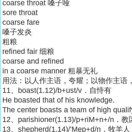
coarse throat 嗓子哑
sore throat
coarse fare
嗓子发炎
粗粮
refined fair 细粮
coarse and refined
in a coarse manner 粗暴无礼
用法：以人作主语，夸耀；以物作主语
11、boast(1.12)/b+ust/v．自恃有
He boasted that of his knowledge.
The center boasts a team of high qualif
12、parishioner(1.13)/p+riM+n+/n
13、shepherd(1.14)/'Mep+d/n．牧羊人