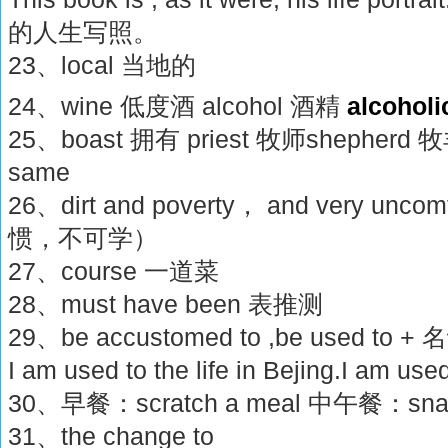
的人生写照。
23、local 当地的
24、wine 低度酒 alcohol 酒精
alcoholi
25、boast 拥有 priest 牧师shepherd 牧羊人
same
26、dirt and poverty， and very u
惯，不可学）
27、course 一道菜
28、must have been 表推测
29、be accustomed to ,be used to
I am used to the life in Bejing.I am used
30、早餐：scratch a meal 中午餐：sn
31、the change to