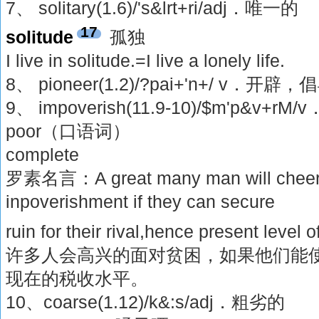
7、 solitary(1.6)/'s&lrt+ri/adj．唯一的
17
solitude
孤独
I live in solitude.=I live a lonely life.
8、 pioneer(1.2)/?pai+'n+/ v
9、 impoverish(11.9-10)/$m'p&v+r
poor（口语词）
complete
罗素名言：A great many man will cheerf
inpoverishment if they can secure
ruin for their rival,hence present level o
许多人会高兴的面对贫困，如果他们能
现在的税收水平。
10、coarse(1.12)/k&:s/adj．粗劣的