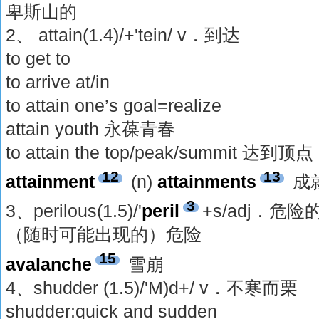
卑斯山的
2、 attain(1.4)/+'tein/ v．到达
to get to
to arrive at/in
to attain one’s goal=realize
attain youth 永葆青春
to attain the top/peak/summit 达到顶点
12
13
attainment
(n)
attainments
成
3
3、perilous(1.5)/'
peril
+s/adj．危险的 
（随时可能出现的）危险
15
avalanche
雪崩
4、shudder (1.5)/'M)d+/ v．不寒而栗
shudder:quick and sudden