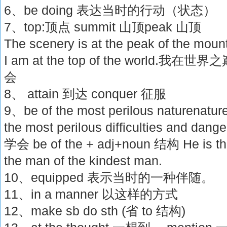
6、be doing 表达当时的行动（状态）
7、top:顶点 summit 山顶peak 山顶
The scenery is at the peak of th
I am at the top of the world.我在世
会
8、 attain 到达 conquer 征服
9、be of the most perilous naturen
the most perilous difficulties and dange
学会 be of the + adj+noun 结构 He is th
the man of the kindest man.
10、equipped 表示当时的一种伴随。
11、in a manner 以这样的方式
12、make sb do sth (省 to 结构)