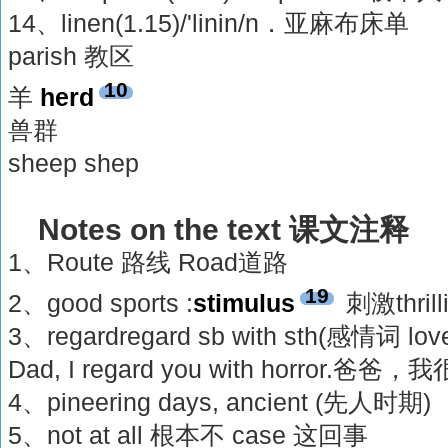
14、linen(1.15)/'linin/n．亚麻布床单
parish 教区
10
羊
herd
兽群
sheep shep
Notes on the text 课文注释
1、Route 路线 Road道路
19
2、good sports :
stimulus
刺激thri
3、regardregard sb with sth(感情词 love 
Dad, I regard you with horror.爸
4、pineering days, ancient (先人时期)
5、not at all 根本不 case 这回事