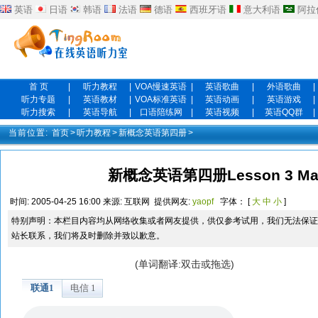
英语
日语
韩语
法语
德语
西班牙语
意大利语
阿拉
首 页
|
听力教程
|
VOA慢速英语
|
英语歌曲
|
外语歌曲
|
听力专题
|
英语教材
|
VOA标准英语
|
英语动画
|
英语游戏
|
听力搜索
|
英语导航
|
口语陪练网
|
英语视频
|
英语QQ群
|
当前位置:
首页
>
听力教程
>
新概念英语第四册
>
新概念英语第四册Lesson 3 Matt
时间:
2005-04-25 16:00
来源:
互联网
提供网友:
yaopf
字体： [
大
中
小
]
特别声明：本栏目内容均从网络收集或者网友提供，供仅参考试用，我们无法保证
站长联系，我们将及时删除并致以歉意。
(单词翻译:双击或拖选)