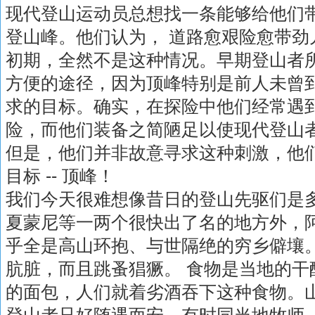
现代登山运动员总想找一条能够给他们
登山峰。他们认为， 道路愈艰险愈带劲
初期，全然不是这种情况。早期登山者
方便的途径，因为顶峰特别是前人未曾到过
求的目标。确实，在探险中他们经常遇
险，而他们装备之简陋足以使现代登山
但是，他们并非故意寻求这种刺激，他
目标 -- 顶峰！
我们今天很难想像昔日的登山先驱们是
夏蒙尼等一两个很快出了名的地方外，
乎全是高山环抱、与世隔绝的穷乡僻壤
肮脏，而且跳蚤猖獗。 食物是当地的干
的面包，人们就着劣酒吞下这种食物。
登山者只好随遇而安。有时同当地牧师 