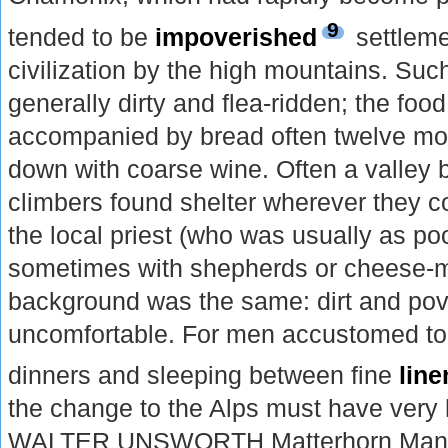
9
tended to be
impoverished
settleme
civilization by the high mountains. Suc
generally dirty and flea-ridden; the foo
accompanied by bread often twelve mon
down with coarse wine. Often a valley b
climbers found shelter wherever they c
the local priest (who was usually as poo
sometimes with shepherds or cheese-ma
background was the same: dirt and pov
uncomfortable. For men accustomed to
dinners and sleeping between fine
line
the change to the Alps must have very 
WALTER UNSWORTH Matterhorn Ma