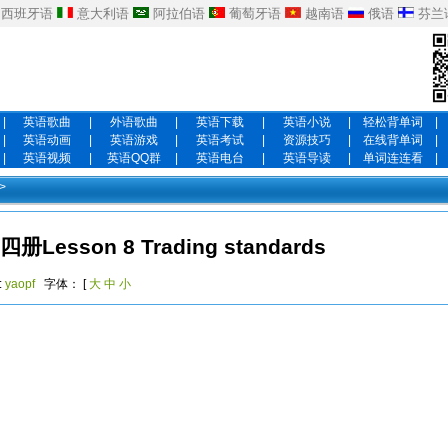
西班牙语
意大利语
阿拉伯语
葡萄牙语
越南语
俄语
芬兰
|
英语歌曲
|
外语歌曲
|
英语下载
|
英语小说
|
轻松背单词
|
|
英语动画
|
英语游戏
|
英语考试
|
资源技巧
|
在线背单词
|
|
英语视频
|
英语QQ群
|
英语电台
|
英语导读
|
单词连连看
|
>
esson 8 Trading standards
:
yaopf
字体： [
大
中
小