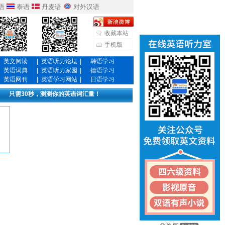
语
泰语
丹麦语
对外汉语
收藏本站
手机版
英文阅读
|
英语听力论坛
|
韩语学习
英语词典
|
英语听力家园
|
德语学习
英语网刊
|
英语学习网站
|
日语学习
只需30秒，测测你的英语词汇量！