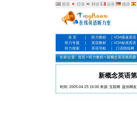
英语
日语
韩语
法语
德语
首 页
|
听力教程
|
VOA慢速英语
听力专题
|
英语教材
|
VOA标准英语
听力搜索
|
英语导航
|
口语陪练网
当前位置:
首页
>
听力教程
>
新概念英语第四册
新概念英语第四册L
时间:
2005-04-25 16:00
来源:
互联网
提供网友