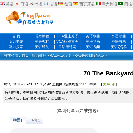
英语
日语
韩语
法语
德语
西班牙语
意大利语
阿拉
首 页
|
听力教程
|
VOA慢速英语
|
英语歌曲
|
外语歌曲
|
听力专题
|
英语教材
|
VOA标准英语
|
英语动画
|
英语游戏
|
听力搜索
|
英语导航
|
口语陪练网
|
英语视频
|
英语QQ群
|
当前位置:
首页
>
听力教程
>
RAZ分级阅读
>
RAZ分级阅读AA级
>
70 The Backyar
时间:
2026-06-23 10:13
来源:
互联网
提供网友:
nan
字体： [
大
中
小
]
特别声明：本栏目内容均从网络收集或者网友提供，供仅参考试用，我们无法保证
站长联系，我们将及时删除并致以歉意。
(单词翻译:双击或拖选)