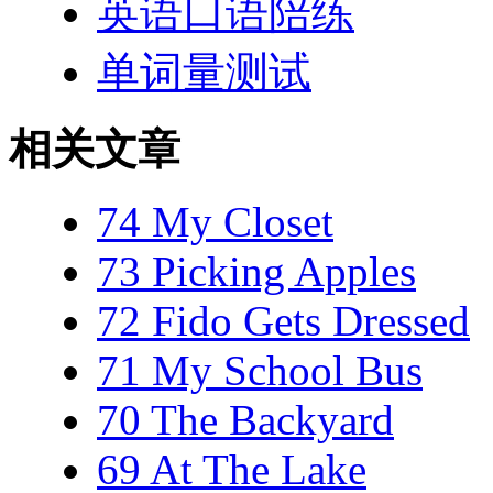
英语口语陪练
单词量测试
相关文章
74 My Closet
73 Picking Apples
72 Fido Gets Dressed
71 My School Bus
70 The Backyard
69 At The Lake