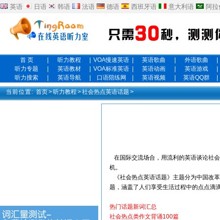
英语
日语
韩语
法语
德语
西班牙语
意大利语
阿拉
首 页
|
听力教程
|
VOA慢速英语
|
英语歌曲
|
外语歌曲
|
听力专题
|
英语教材
|
VOA标准英语
|
英语动画
|
英语游戏
|
听力搜索
|
英语导航
|
口语陪练网
|
英语视频
|
英语QQ群
|
当前位置:
首页
>
听力教程
>
社会热点英语话题
>
在国际交流场合，用流利的英语谈论社会
机。
《社会热点英语话题》主题分为中国改革
题，涵盖了人们享受生活过程中的点点滴
热门话题新词汇总
社会热点类作文背诵100篇