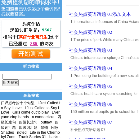
社会热点英语话题 01添加文本
1.International influences of China Asian
possibly China amid waning trust in 
社会热点英语话题 02
1.The price of pork While many China-wa
the prime minister, seems more worried abo
社会热点英语话题 03
China's infrastructure splurge China's r
its handling capacity. In 2002, the airpo
听力搜索
社会热点英语话题 04
1.Promoting the building of a new socialis
Fifth Plenary Session of the Sixteenth Ce
听力搜索
社会热点英语话题 05
China's healthcare system searching for 
最新搜索
was 2,622 yuan (328 U.S. dollars) while
口译必考的十个句型
I Just Called t
社会热点英语话题 06
Minist
o Say I Love
I Just Called to Say I
150 million rural pupils go to school for 
Love
Girls come out to play
Ever
yone clap hands
a connecticut
四
education.The new policy starts from the 
社会热点英语话题 07
级长难句
四级长难句
outlaw
四
级词汇题
四级词汇题
景物
Fifty
社会热点英语话题 07
Shades
noted
Life in the Cherno
byl Zone
Trunk Stories 31
basket