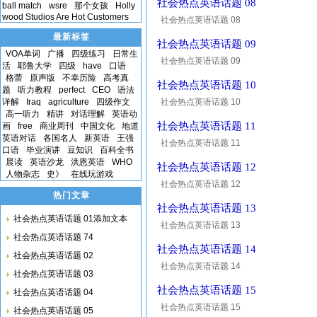
社会热点英语话题 08
ball match
wsre
那个女孩
Holly
wood Studios Are Hot Customers
社会热点英语话题 08
最新标签
社会热点英语话题 09
VOA单词
广播
四级练习
日常生
社会热点英语话题 09
活
耶鲁大学
四级
have
口语
格蕾
原声版
不幸历险
高考真
社会热点英语话题 10
题
听力教程
perfect
CEO
语法
详解
Iraq
agriculture
四级作文
社会热点英语话题 10
高一听力
精讲
对话理解
英语动
社会热点英语话题 11
画
free
商业周刊
中国文化
地道
英语对话
各国名人
新英语
王强
社会热点英语话题 11
口语
毕业演讲
豆知识
百科全书
晨读
英语沙龙
洪恩英语
WHO
社会热点英语话题 12
人物杂志
史》
在线玩游戏
社会热点英语话题 12
热门文章
社会热点英语话题 13
社会热点英语话题 01添加文本
社会热点英语话题 13
社会热点英语话题 74
社会热点英语话题 14
社会热点英语话题 02
社会热点英语话题 14
社会热点英语话题 03
社会热点英语话题 15
社会热点英语话题 04
社会热点英语话题 15
社会热点英语话题 05