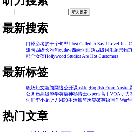
听力搜索
听力搜索
最新搜索
口译必考的十个句型
I Just Called to Say I Love
I Just 
难句
四级长难句
outlaw
四级词汇题
四级词汇题
景物
F
那个女孩
Hollywood Studios Are Hot Customers
最新标签
职场
短文
新闻
网络公开课
asking
English From Austral
公务员
高级
游学英语
神秘博士
experts
高手
VOA听力
词汇
李小龙
听力MP3
生活篇
简历
突破
英语写作
War
热门文章