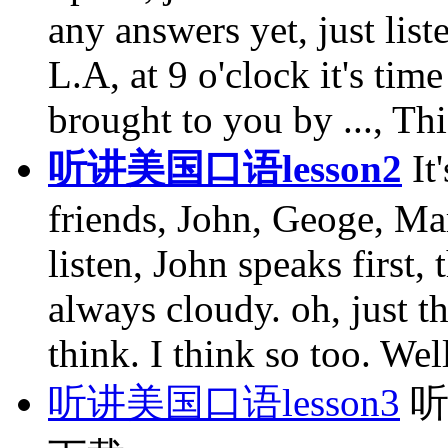
any answers yet, just list
L.A, at 9 o'clock it's tim
brought to you by ..., Th
听讲美国口语lesson2
It
friends, John, Geoge, Mar
listen, John speaks first
always cloudy. oh, just th
think. I think so too. Wel
听讲美国口语lesson3
听