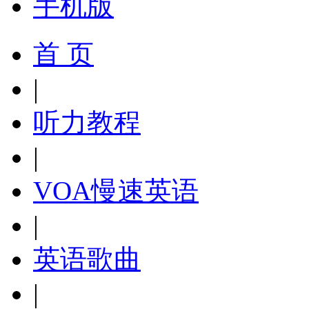
手机版
首 页
|
听力教程
|
VOA慢速英语
|
英语歌曲
|