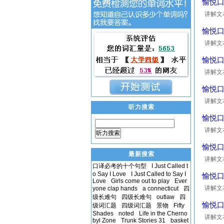
愉悦口
讲解文本：
前不上
愉悦口
讲解文本： 
作为一
愉悦口
讲解文本： 
end it
愉悦口
讲解文本：
听力搜索
饰演的
愉悦口语:
讲解文本
听力搜索
的发音
愉悦口
最新搜索
讲解文本：
口译必考的十个句型
I Just Called t
富。 
o Say I Love
I Just Called to Say I
愉悦口
Love
Girls come out to play
Ever
讲解文本：
yone clap hands
a connecticut
四
级长难句
四级长难句
outlaw
四
愉悦口
级词汇题
四级词汇题
景物
Fifty
Shades
noted
Life in the Cherno
讲解文本：
byl Zone
Trunk Stories 31
basket