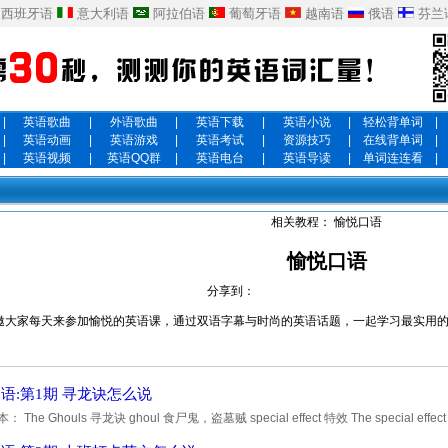
西班牙语
意大利语
阿拉伯语
葡萄牙语
越南语
俄语
芬兰
|
英语歌曲
|
外语歌曲
|
英语下载
|
英语小说
|
轻松背单词
|
|
英语动画
|
英语游戏
|
英语考试
|
资源技巧
|
在线背单词
|
|
英语视频
|
英语QQ群
|
英语电台
|
英语导读
|
单词连连看
|
相关教程：
愉悦口语
愉悦口语
分享到：
邀大家每天来参加愉悦的英语课，通过双语字幕与时尚的英语话题，一起学习最实用
语:第1期 寻龙诀怎么说
 The Ghouls 寻龙诀 ghoul 食尸鬼，盗墓贼 special effect 特效 The special effect in
ld see it. 《寻龙诀》里的特效做的棒极了，你可以去看看。 疯狂练习吧！