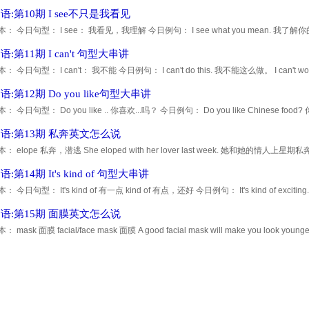
语:第10期 I see不只是我看见
 今日句型： I see： 我看见，我理解 今日例句： I see what you mean. 我了解你的意思。
意思。 point 要点，重点 what's your point? 你到底什么意思？ I see
:第11期 I can't 句型大串讲
 今日句型： I can't： 我不能 今日例句： I can't do this. 我不能这么做。 I can't work be
ide. 外面讨厌的噪音让我无法工作了。 annoying 讨厌的；恼人的 I can't live
:第12期 Do you like句型大串讲
 今日句型： Do you like .. 你喜欢...吗？ 今日例句： Do you like Chinese food?
urious 7?. 你喜欢《速度与激情7》吗？ Do you like playing football? 你喜欢踢足球
语:第13期 私奔英文怎么说
 elope 私奔，潜逃 She eloped with her lover last week. 她和她的情人上星期私奔了
钱逃走了。 疯狂练习吧！
:第14期 It's kind of 句型大串讲
 今日句型： It's kind of 有一点 kind of 有点，还好 今日例句： It's kind of exciting. 
ou say that. 听到你这么说还是挺温暖的。 It's kind of sad that I only got
语:第15期 面膜英文怎么说
 mask 面膜 facial/face mask 面膜 A good facial mask will make you look yo
来更加的年轻和漂亮。 疯狂练习吧！