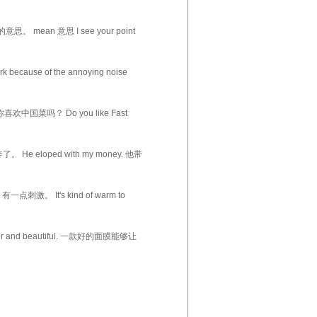
 mean 意思 I see your point
cause of the annoying noise
 你喜欢中国菜吗？ Do you like Fast
。 He eloped with my money. 他带
有一点刺激。 It's kind of warm to
unger and beautiful. 一款好的面膜能够让