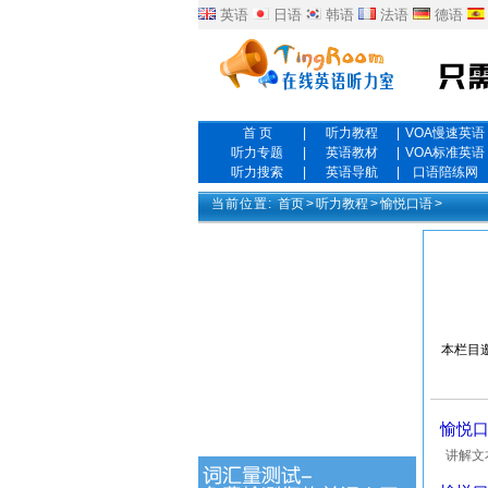
英语
日语
韩语
法语
德语
首 页
|
听力教程
|
VOA慢速英语
听力专题
|
英语教材
|
VOA标准英语
听力搜索
|
英语导航
|
口语陪练网
当前位置:
首页
>
听力教程
>
愉悦口语
>
本栏目
愉悦口
讲解文本：
shou