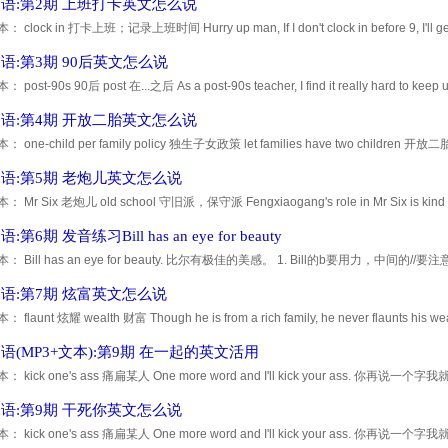
语:第2期 上班打卡英文怎么说
 clock in 打卡上班；记录上班时间 Hurry up man, If I don't clock in before 9, I'l
班打卡，我就会遇到麻烦的。 疯狂练习吧！
语:第3期 90后英文怎么说
post-90s 90后 post 在...之后 As a post-90s teacher, I find it really hard to keep up
个90后的老师，我发现自己越来越难以跟上现在孩子们的潮流了。 疯狂练习吧！
语:第4期 开放二胎英文怎么说
one-child per family policy 独生子女政策 let families have two children 开放二胎 T
s one-child per family policy and instead let families have two children. 政
语:第5期 老炮儿英文怎么说
 Mr Six 老炮儿 old school 守旧派，保守派 Fengxiaogang's role in Mr Six is k
角色是有一些守旧的。 疯狂练习吧！
第6期 发音练习Bill has an eye for beauty
： Bill has an eye for beauty. 比尔有极佳的美感。 1. Bill的b要用力，中间
，注意结束时舌尖顶在上门牙根部，可采用由多到少的方法去
语:第7期 炫富英文怎么说
 flaunt 炫耀 wealth 财富 Though he is from a rich family, he never flaun
疯狂练习吧！
语(MP3+文本):第9期 在一起的英文活用
 kick one's ass 痛扁某人 One more word and I'll kick your ass. 你再
语:第9期 干死你英文怎么说
 kick one's ass 痛扁某人 One more word and I'll kick your ass. 你再