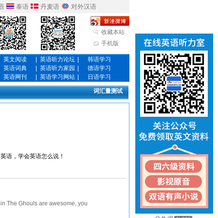
语
泰语
丹麦语
对外汉语
收藏本站
手机版
英文阅读
|
英语听力论坛
|
韩语学习
英语词典
|
英语听力家园
|
德语学习
英语网刊
|
英语学习网站
|
日语学习
词汇量测试
的英语，学会英语怎么说！
 The Ghouls are awesome, you