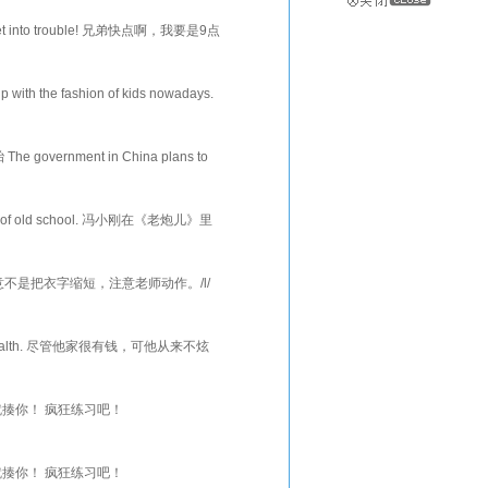
l get into trouble! 兄弟快点啊，我要是9点
 with the fashion of kids nowadays.
he government in China plans to
府计划终止独生子女政
ind of old school. 冯小刚在《老炮儿》里
的//要注意不是把衣字缩短，注意老师动作。/l/
ts his wealth. 尽管他家很有钱，可他从来不炫
说一个字我就揍你！ 疯狂练习吧！
说一个字我就揍你！ 疯狂练习吧！