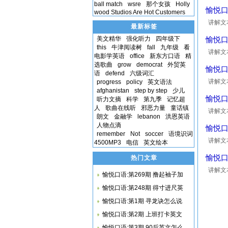
ball match
wsre
那个女孩
Holly
愉悦口
wood Studios Are Hot Customers
讲解文本：
最新标签
我明白你的
美文精华
强化听力
四年级下
愉悦口语
this
牛津阅读树
fall
九年级
看
讲解文本：
电影学英语
office
新东方口语
精
outs
选歌曲
grow
democrat
外贸英
愉悦口语
语
defend
六级词汇
讲解文本：
progress
policy
英文语法
afghanistan
step by step
少儿
and F
愉悦口
听力文摘
科学
第九季
记忆超
人
歌曲在线听
邪恶力量
童话镇
讲解文本：
朗文
金融学
lebanon
洪恩英语
着我的
人物点滴
愉悦口语
remember
Not
soccer
语境识词
讲解文本：
4500MP3
电信
英文绘本
hear y
愉悦口
热门文章
讲解文本：
愉悦口语:第269期 撸起袖子加
你看起
愉悦口语:第248期 得寸进尺英
愉悦口语:第1期 寻龙诀怎么说
愉悦口语:第2期 上班打卡英文
愉悦口语:第3期 90后英文怎么