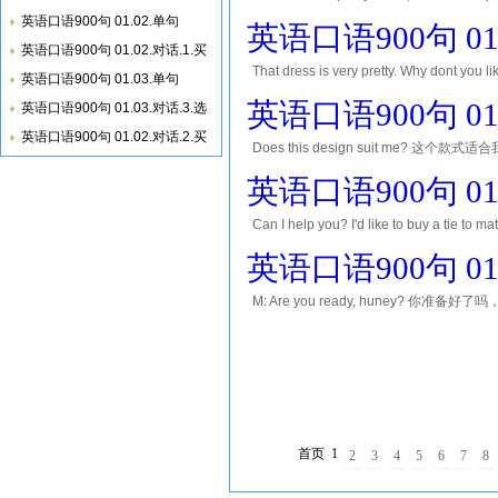
么贵？ Its because of good quality an
英语口语900句 01.02.单句
英语口语900句 01
英语口语900句 01.02.对话.1.买
That dress is very pretty. Why do
英语口语900句 01.03.单句
around for many hours.What on e
英语口语900句 01
英语口语900句 01.03.对话.3.选
英语口语900句 01.02.对话.2.买
Does this design suit me? 这个款式适合
custom-made for you. 它看起来专门是给你做的一
英语口语900句 01
Can I help you? I'd like to buy a tie to ma
it looks outdated. Can you show me that o
英语口语900句 01
M: Are you ready, huney? 你准备好了吗，甜心？ W
to fit the dinner party. 
首页
1
2
3
4
5
6
7
8