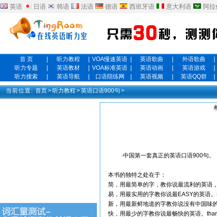
英语
日语
韩语
法语
德语
西班牙语
意大利语
阿拉
首 页
|
听力教程
|
VOA慢速英语
|
英语歌曲
|
外语歌曲
|
听力专题
|
英语教材
|
VOA标准英语
|
英语动画
|
英语游戏
|
听力搜索
|
英语导航
|
口语陪练网
|
英语视频
|
英语QQ群
|
当前位置:
首页
>
听力教程
>
英语口语900句
>
·中国第一套真正的英语口语900句。
本书的独特之处在于：
简，用最简单的字，教你说最流利的英语 。walk 
易，用最实用的字教你说最EASY的英语。shamp
新，用最新鲜地道的字教你说没有中国味的英语。t
快，用最少的字教你说最畅快的英语。thank “感谢