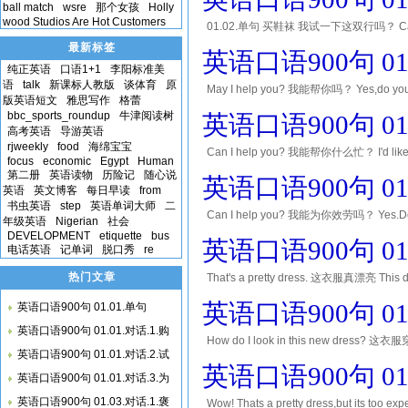
Every t
ball match
wsre
那个女孩
Holly
wood Studios Are Hot Customers
01.02.单句 买鞋袜 我试一下这双行吗？ Can I tr
like high-heels. 太紧了。 It's too 
最新标签
英语口语900句 01
纯正英语
口语1+1
李阳标准美
语
talk
新课标人教版
谈体育
原
May I help you? 我能帮你吗？ Yes,do you ha
版英语短文
雅思写作
格蕾
the rack, they might be out of sto
bbc_sports_roundup
牛津阅读树
英语口语900句 01
高考英语
导游英语
rjweekly
food
海绵宝宝
Can I help you? 我能帮你什么忙？ I'd like a
focus
economic
Egypt
Human
you tell me what kind of spor
第二册
英语读物
历险记
随心说
英语口语900句 01
英语
英文博客
每日早读
from
书虫英语
step
英语单词大师
二
Can I help you? 我能为你效劳吗？ Yes.Do y
年级英语
Nigerian
社会
种颜色 OK,I'll buy two pairs of each
DEVELOPMENT
etiquette
bus
英语口语900句 01
电话英语
记单词
脱口秀
re
热门文章
That's a pretty dress. 这衣服真漂亮 This
点太复杂 It's really fashionable. 这衣服真够
英语口语900句 01
英语口语900句 01.01.单句
英语口语900句 01.01.对话.1.购
How do I look in this new dress?
英语口语900句 01.01.对话.2.试
this one? 这件呢？ Its really elegant 
英语口语900句 01
英语口语900句 01.01.对话.3.为
英语口语900句 01.03.对话.1.褒
Wow! Thats a pretty dress,but its