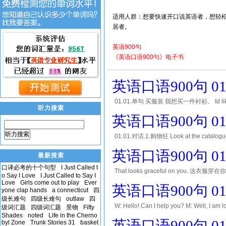
适用人群：想要快速开口说英语者，想轻
居者。
英语900句
《英语口语900句》电子书
英语口语900句 01
01.01.单句 买服装 我想买一件衬衫。 Id like 
听力搜索
看起来有点太花哨了。 This colour looks 
英语口语900句 01
听力搜索
01.01.对话.1.购物狂 Look at the catalo
you have one like this in blue? 你
英语口语900句 01
最新搜索
口译必考的十个句型
I Just Called t
That looks graceful on you. 这衣服
o Say I Love
I Just Called to Say I
How about this brown one? 这件褐色的怎样？
Love
Girls come out to play
Ever
英语口语900句 01
yone clap hands
a connecticut
四
级长难句
四级长难句
outlaw
四
W: Hello! Can I help you? M: Well, I am lo
级词汇题
四级词汇题
景物
Fifty
Shades
noted
Life in the Cherno
purchasing in our clothes shop. We are n
英语口语900句 01
byl Zone
Trunk Stories 31
basket