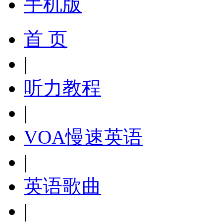
手机版
首 页
|
听力教程
|
VOA慢速英语
|
英语歌曲
|