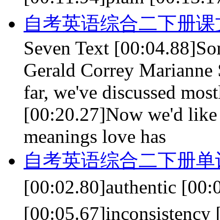
自考英语综合二下册课文 le
Seven Text [00:04.88]So
Gerald Correy Marianne 
far, we've discussed most
[00:20.27]Now we'd like 
meanings love has
自考英语综合二下册单词 le
[00:02.80]authentic [0
[00:05.67]inconsiste