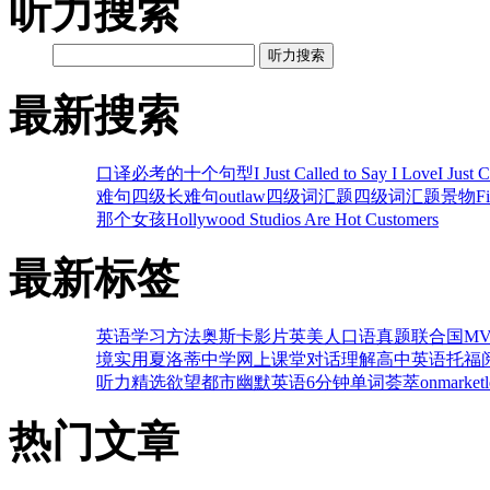
听力搜索
听力搜索
最新搜索
口译必考的十个句型
I Just Called to Say I Love
I Just 
难句
四级长难句
outlaw
四级词汇题
四级词汇题
景物
F
那个女孩
Hollywood Studios Are Hot Customers
最新标签
英语学习方法
奥斯卡影片
英美人口语
真题
联合国
M
境
实用
夏洛蒂
中学网上课堂
对话理解
高中英语
托福
听力
精选
欲望都市
幽默
英语6分钟
单词荟萃
on
market
热门文章