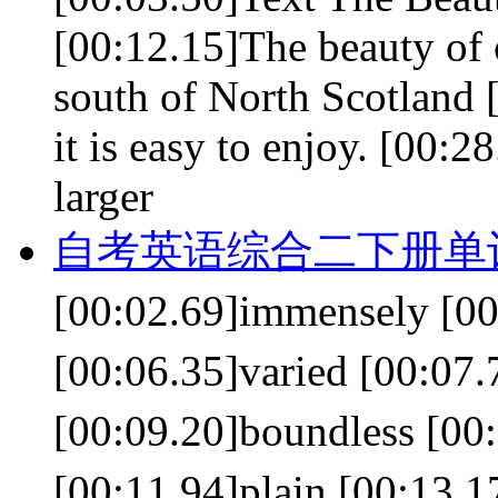
[00:12.15]The beauty of ou
south of North Scotland [
it is easy to enjoy. [00
larger
自考英语综合二下册单词 le
[00:02.69]immensely 
[00:06.35]varied [0
[00:09.20]boundless
[00:11.94]plain [00:13.