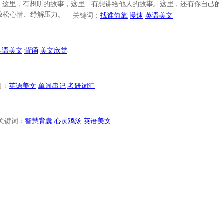
事。这里，有想听的故事，这里，有想讲给他人的故事。这里，还有你自己
放松心情、纾解压力。
关键词：
找谁倚靠
慢速
英语美文
英语美文
背诵
美文欣赏
词：
英语美文
单词串记
考研词汇
关键词：
智慧背囊
心灵鸡汤
英语美文