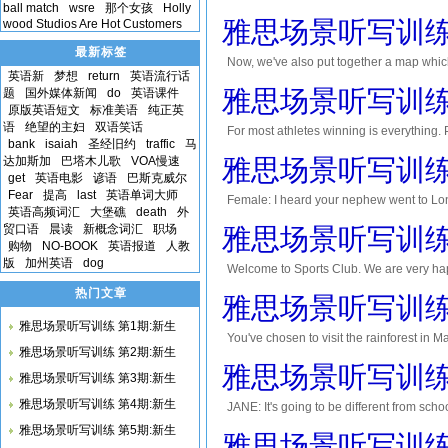
ball match
wsre
那个女孩
Holly
safe is to increase signage at the intersec
雅思场景听写训练 
wood Studios Are Hot Customers
最新标签
Now, we've also put together a map which
英语新
梦想
return
英语流行话
proposed changes. Firstly, well plant matu
雅思场景听写训练 
题
国外媒体新闻
do
英语课件
原版英语短文
标准美语
纯正英
语
绝望的主妇
双语笑话
For most athletes winning is everything.
bank
isaiah
圣经旧约
traffic
马
competitive spirit and will to win that 
达加斯加
巴塔木儿歌
VOA慢速
雅思场景听写训练 
get
英语电影
谚语
巴斯克威尔
Fear
提高
last
英语单词大师
Female: I heard your nephew went to Londo
英语高频词汇
大堡礁
death
外
I used to imagine. I picked up my nephew
贸口语
晨读
新概念词汇
职场
雅思场景听写训练 
购物
NO-BOOK
英语报道
人教
版
加州英语
dog
Welcome to Sports Club. We are very hap
various fitness programs, state-of-the-ar
热门文章
雅思场景听写训练 
instructor....
雅思场景听写训练 第1期:新生
You've chosen to visit the rainforest in M
雅思场景听写训练 第2期:新生
waterfalls are running and also how damp t
雅思场景听写训练 
雅思场景听写训练 第3期:新生
雅思场景听写训练 第4期:新生
JANE: It's going to be different from schoo
listening to lectures? JANE: Well, l，m go
雅思场景听写训练 第5期:新生
雅思场景听写训练 