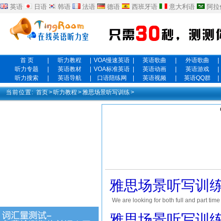
英语
日语
韩语
法语
德语
西班牙语
意大利语
阿拉
首 页
|
听力教程
|
VOA慢速英语
|
英语歌曲
|
外语歌曲
|
听力专题
|
英语教材
|
VOA标准英语
|
英语动画
|
英语游戏
|
听力搜索
|
英语导航
|
口语陪练网
|
英语视频
|
英语QQ群
|
当前位置:
首页
>
听力教程
>
雅思场景听写训练
>
雅思场景听写训练 
We are looking for both full and part time
required for this position. This is a perfe
雅思场景听写训练 