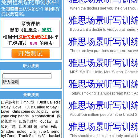
When the doctors see you, he gives you a
shop. There's one opposite the center. If it
雅思场景听写训练 
If you want a doctor to visit you at home,
morning, but obviously, if it's an emergen
雅思场景听写训练 
There are two practices near here, so we'
Center about ten minutes' walk away and 
雅思场景听写训练 
听力搜索
MRS. SMITH: Hello, Mrs. Sutton. Come in.
thought I saw a removals van outside y
雅思场景听写训练 
听力搜索
day y...
Today, smoking is a widespread habit. Ab
最新搜索
States smoke cigarettes regularly. It is 
口译必考的十个句型
I Just Called t
雅思场景听写训练 
o...
o Say I Love
I Just Called to Say I
Love
Girls come out to play
Ever
About four million people in the United 
yone clap hands
a connecticut
四
developed in the former Czechoslovakia a
级长难句
四级长难句
outlaw
四
雅思场景听写训练 
级词汇题
四级词汇题
景物
Fifty
b...
Shades
noted
Life in the Cherno
byl Zone
Trunk Stories 31
basket
This should mark it more clearly and act 