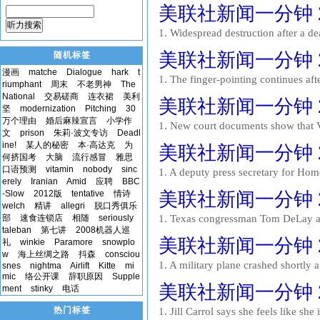
The massive crowd is urging federal 
美联社新闻一分钟 200
听力搜索
1. Widespread destruction after a d
clearing away wreckage and restoring
美联社新闻一分钟 200
随机标签
漫画
matche
Dialogue
hark
t
1. The finger-pointing continues afte
riumphant
周末
不老男神
The
measure received only 38 of the 60 v
National
交易磋商
连衣裙
美利
美联社新闻一分钟 200
坚
modernization
Pitching
30
万个理由
婚后麻辣宣言
小学作
1. New court documents show that V
文
prison
朱莉·波文专访
Deadl
Bush approved the leak of classified
ine!
某人的秘密
本·高达克
为
美联社新闻一分钟 200
何挤国考
大脑
流行感冒
雅思
口语预测
vitamin
nobody
sinc
1. A deputy press secretary for Home
erely
Iranian
Amid
应聘
BBC
Internet. 55-year-old Brian Doyle fa
-Slow
2012版
tentative
情诗
美联社新闻一分钟 200
welch
精讲
allegri
脱口秀俱乐
部
速食连锁店
相随
seriously
1. Texas congressman Tom DeLay ann
taleban
第七讲
2008机器人巡
Congress. The former House Majority 
美联社新闻一分钟 200
礼
winkie
Paramore
snowplo
w
海上丝绸之路
抖森
consciou
1. A military plane crashed shortly 
snes
nightma
Airlift
Kitte
mi
mic
络公开课
辞职原因
Supple
were 17 people on board. All survive
美联社新闻一分钟 200
ment
stinky
电话
热门标签
1. Jill Carrol says she feels like sh