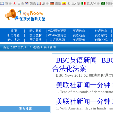
英语
日语
韩语
法语
德语
西班牙语
意大利语
阿拉
首 页
|
听力教程
|
VOA慢速英语
|
英语歌曲
|
外语歌曲
|
听力专题
|
英语教材
|
VOA标准英语
|
英语动画
|
英语游戏
|
听力搜索
|
英语导航
|
口语陪练网
|
英语视频
|
英语QQ群
|
当前位置:
主页
>
TAG标签
> 英语新闻
BBC英语新闻--BBC
合法化法案
BBC News 2013-02-08法国拟通过同性
Fran?ois Hollande who is in Mali to 
美联社新闻一分钟 200
terrorism in Mali has been fo...
1. Tens of thousands of demonstrators
In the nation’s capital, demonstrato
美联社新闻一分钟 200
1. With American flags in hands, te
听力搜索