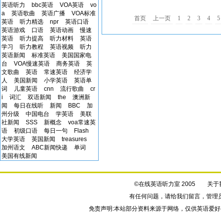
International Airport earlier today. 
英语听力
bbc英语
VOA英语
vo
a
英语歌曲
英语广播
VOA标准
首页
上一页
1
2
3
4
5
英语
听力精选
npr
英语口语
英语游戏
口语
英语动画
慢速
英语
听力提高
听力材料
英语
学习
听力教程
英语视频
听力
英语新闻
标准英语
美国国家电
台
VOA慢速英语
商务英语
英
文歌曲
英语
常速英语
经济学
人
美国新闻
小学英语
英语单
词
儿童英语
cnn
流行歌曲
cr
i
词汇
双语新闻
the
澳洲新
闻
每日在线听
新闻
BBC
加
州分级
中国电台
学英语
美联
社新闻
SSS
新概念
voa常速英
语
初级口语
每日一句
Flash
大学英语
英国新闻
treasures
加州语文
ABC新闻快递
单词
美国有线新闻
©在线英语听力室 2005
关于
有任何问题，请给我们
留言
，管理
免责声明:本站部分资料来源于网络，仅供英语爱好