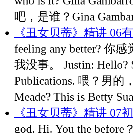
who is it? Gina 
吧，是谁？Gina Gambarro? W
《丑女贝蒂》精讲 06
feeling any better? 
我没事。 Justin: Hello? 
Publications. 喂？
Meade? This is Betty S
《丑女贝蒂》精讲 07
god. Hi. You the