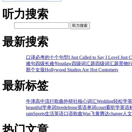
听力搜索
听力搜索
最新搜索
口译必考的十个句型
I Just Called to Say I Love
I Just 
难句
四级长难句
outlaw
四级词汇题
四级词汇题
景物
F
那个女孩
Hollywood Studios Are Hot Customers
最新标签
牛津高中
流行歌曲
外研社
核心词汇
Wedding
轻松学
beautiful
学单词
free
defense
英语单词
court
看听学英语
rain
Sports
生活英语口语
歌曲
Was
飞黄腾达
change
人文
热门文章