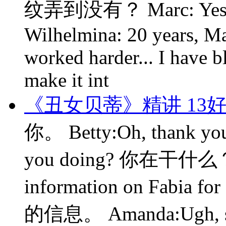
纹弄到没有？ Marc: Yes, 
Wilhelmina: 20 years, M
worked harder... I have b
make it int
《丑女贝蒂》精讲 13
你。 Betty:Oh, thank 
you doing? 你在干什么？ Be
information on Fabia 
的信息。 Amanda:Ugh, she 