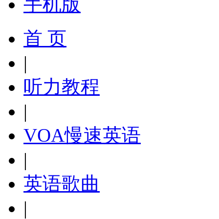
手机版
首 页
|
听力教程
|
VOA慢速英语
|
英语歌曲
|