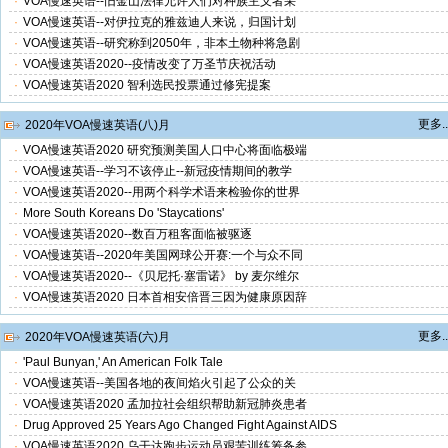
·
VOA慢速英语--旧金山法律允许人们对种族主义者采
·
VOA慢速英语--对伊拉克的雅兹迪人来说，归国计划
·
VOA慢速英语--研究称到2050年，非本土物种将急剧
·
VOA慢速英语2020--疫情改变了万圣节庆祝活动
·
VOA慢速英语2020 智利选民投票通过修宪提案
更多..
2020年VOA慢速英语(八)月
·
VOA慢速英语2020 研究预测美国人口中心将面临极端
·
VOA慢速英语--学习不该停止--新冠疫情期间的教学
·
VOA慢速英语2020--用两个科学术语来检验你的世界
·
More South Koreans Do 'Staycations'
·
VOA慢速英语2020--数百万租客面临被驱逐
·
VOA慢速英语--2020年美国网球公开赛:一个与众不同
·
VOA慢速英语2020--《贝尼托·塞雷诺》 by 麦尔维尔
·
VOA慢速英语2020 日本首相安倍晋三因为健康原因辞
更多..
2020年VOA慢速英语(六)月
·
'Paul Bunyan,' An American Folk Tale
·
VOA慢速英语--美国各地的夜间焰火引起了公众的关
·
VOA慢速英语2020 孟加拉社会组织帮助新冠肺炎患者
·
Drug Approved 25 Years Ago Changed Fight Against AIDS
·
VOA慢速英语2020 乌干达跑步运动员艰苦训练筹备参