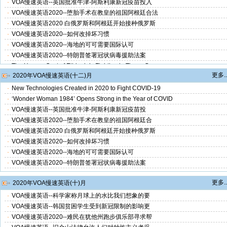
·
VOA慢速英语--英国批准牛津-阿斯利康新冠疫苗投入
·
VOA慢速英语2020--堕胎手术在教皇的祖国阿根廷合法
·
VOA慢速英语2020 白俄罗斯和阿根廷开始接种俄罗斯
·
VOA慢速英语2020--如何改掉坏习惯
·
VOA慢速英语2020--海地的可可需要国际认可
·
VOA慢速英语2020--特朗普签署冠状病毒援助法案
·
The Human Cost of Ethiopia’s Fighting in Tigray Grows
更多..
2020年VOA慢速英语(十二)月
·
Some US States Seek Medical Students to Give COVID-19 Vaccines
·
2020 Saw Many Successes in Space Exploration
·
New Technologies Created in 2020 to Fight COVID-19
·
VOA慢速英语2020 节假日新冠政策让法国养老院面临
·
‘Wonder Woman 1984’ Opens Strong in the Year of COVID
·
How Regeneron Made a COVID Antibody Drug
·
VOA慢速英语--英国批准牛津-阿斯利康新冠疫苗投
·
VOA慢速英语--把女儿嫁出去是为了缓解新冠疫情带
·
VOA慢速英语2020--堕胎手术在教皇的祖国阿根廷合
·
VOA慢速英语2020 2020年对教师和学生来说都是艰难之
·
VOA慢速英语2020 白俄罗斯和阿根廷开始接种俄罗斯
·
Shenandoah and Its Native American Roots
·
VOA慢速英语2020--如何改掉坏习惯
·
VOA慢速英语2020--研究称社交媒体容易被操纵
·
VOA慢速英语2020--海地的可可需要国际认可
·
VOA慢速英语2020 泰国救护人员救下一头被摩托车撞
·
VOA慢速英语2020--特朗普签署冠状病毒援助法案
·
VOA慢速英语2020--'A Horseman in the Sky' by Ambrose Bierce
更多..
·
VOA慢速英语--狗狗缓解因新冠病毒隔离的美国老年
2020年VOA慢速英语(十)月
·
VOA慢速英语--科学家称月球上的水比我们想象的要
·
VOA慢速英语--韩国贫困学生受到新冠限制的影响更
·
VOA慢速英语2020--难民在犹他州跑步俱乐部寻求帮