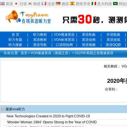
英语
日语
韩语
法语
德语
西班牙语
意大利语
阿拉
首 页
|
听力教程
|
VOA慢速英语
|
英语歌曲
|
外语歌曲
|
听力专题
|
英语教材
|
VOA标准英语
|
英语动画
|
英语游戏
|
听力搜索
|
英语导航
|
口语陪练网
|
英语视频
|
英语QQ群
|
当前位置:
首页
>
VOA慢速英语（美国之音）
>
2020年美国之音慢速英语
相关教程：
V
2020
分享到：
最新voa听力
·
New Technologies Created in 2020 to Fight COVID-19
·
‘Wonder Woman 1984’ Opens Strong in the Year of COVID