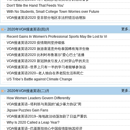
·
Don't 'Bite the Hand That Feeds You'
·
With No Students, Small College Town Worries over Future
·
VOA慢速英语2020 亚非部分地区非法狩猎活动增加
更多..
2020年VOA慢速英语(四)月
·
Recent Gains In Women's Professional Sports May Be Lost to Vi
·
VOA慢速英语2020 疫情期间坚持锻炼
·
VOA慢速英语2020 旅游衰退意外给泰国稀有海洋生物
·
VOA慢速英语2020 比利时布鲁塞尔“爱心巴士”送播
·
VOA慢速英语2020 新冠肺炎引发人们对穿山甲的关注
·
VOA慢速英语--世界上只有一半的学习者能够参加远
·
VOA慢速英语2020--老人独自在养老院生活和死亡
·
US Tribe’s Battle against Climate Change
更多..
2020年VOA慢速英语(二)月
·
How Women Leaders Govern Differently
·
VOA慢速英语--塔利班与美国的“减少暴力协议”周
·
Jigsaw Puzzles Gain Fans
·
VOA慢速英语2019--海地政治动荡加剧了日益严重饥
·
Why Is 2020 Called a Leap Year?
·
VOA慢速英语--巴基斯坦担心中国疫情影响其经济