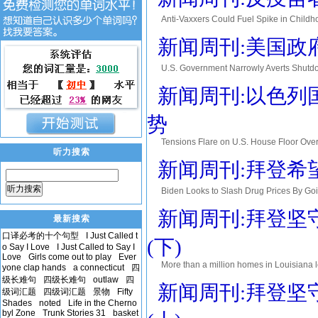
Anti-Vaxxers Could Fuel Spike in 
recent gathering in a Quality Inn ballroom i
新闻周刊:美国政
U.S. Government Narrowly Averts S
averted a government shutdown approving
新闻周刊:以色列
势
Tensions Flare on U.S. House Flo
听力搜索
allocate $1 billion toward Israel's Iron
新闻周刊:拜登希
听力搜索
Biden Looks to Slash Drug Pric
品价格 The Department of Health and Huma
新闻周刊:拜登坚
最新搜索
口译必考的十个句型
I Just Called t
(下)
o Say I Love
I Just Called to Say I
Love
Girls come out to play
Ever
More than a million homes in Louisiana l
yone clap hands
a connecticut
四
devastating the same Gulf Co
级长难句
四级长难句
outlaw
四
新闻周刊:拜登坚
级词汇题
四级词汇题
景物
Fifty
Shades
noted
Life in the Cherno
byl Zone
Trunk Stories 31
basket