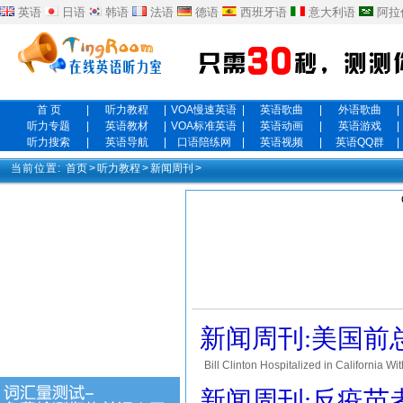
英语
日语
韩语
法语
德语
西班牙语
意大利语
阿拉
首 页
|
听力教程
|
VOA慢速英语
|
英语歌曲
|
外语歌曲
|
听力专题
|
英语教材
|
VOA标准英语
|
英语动画
|
英语游戏
|
听力搜索
|
英语导航
|
口语陪练网
|
英语视频
|
英语QQ群
|
当前位置:
首页
>
听力教程
>
新闻周刊
>
新闻周刊:美国前
Bill Clinton Hospitalized in Califo
hospitalized in California for a n
新闻周刊:反疫苗