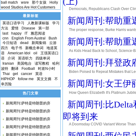
(上)
ball match
wsre
那个女孩
Holly
wood Studios Are Hot Customers
Democrats, Republicans Clash Over
主党和共和党在气候计划上发生冲突 Deadly floo
最新标签
新闻周刊:帮助重
英语口语学习
人教新课标版
学习
方法
爱情
Disease
第一部
The proper response, Burke Harris wants t
last
happy
IT
雅思阅读
exile them to sit in the co
cnn
English From Austral
Bush
新闻周刊:帮助重
今日短语
dead
新闻集锦
云游
四方
电子书
新概念单词
地道英
As Kids Head Back to School, S
语
American Idol
oil
王强英语口
新冠忧郁 Classrooms are opening this fall, b
语
介词
英语听力
四级单词
新闻周刊:拜登政
Iranian
美国电台
读写教程
哈利
波特
翻译
Football
时差N小时
Biden Poised to Repeat Mistakes 
Thai
get
cancer
英语
发新冠疫情的错误 Without a doubt, COVID-19 
HIPHOP
follow me
英文文摘
不
新闻周刊:女王伊
幸历险
How Queen Elizabeth II's Platinu
热门文章
年 Queen Elizabeth II's platinum jubilee 
新闻周刊:比Del
新闻周刊:萨特是特朗普的弃
新闻周刊:萨特是特朗普的弃
即将到来
新闻周刊:萨特是特朗普的弃
A Doomsday COVID Variant Worse Th
新闻周刊:萨特是特朗普的弃
更糟糕的末日新冠病毒变体可能即将到来 Scientists
新闻周刊:萨特是特朗普的弃